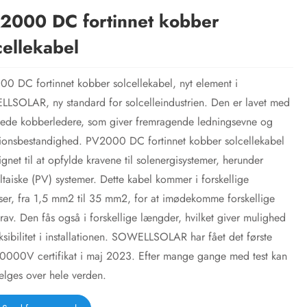
2000 DC fortinnet kobber
cellekabel
0 DC fortinnet kobber solcellekabel, nyt element i
SOLAR, ny standard for solcelleindustrien. Den er lavet med
nede kobberledere, som giver fremragende ledningsevne og
ionsbestandighed. PV2000 DC fortinnet kobber solcellekabel
ignet til at opfylde kravene til solenergisystemer, herunder
ltaiske (PV) systemer. Dette kabel kommer i forskellige
lser, fra 1,5 mm2 til 35 mm2, for at imødekomme forskellige
rav. Den fås også i forskellige længder, hvilket giver mulighed
eksibilitet i installationen. SOWELLSOLAR har fået det første
000V certifikat i maj 2023. Efter mange gange med test kan
lges over hele verden.