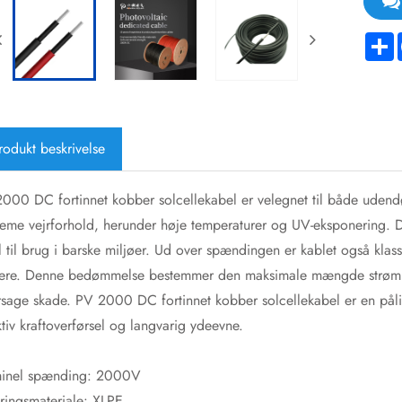
S
rodukt beskrivelse
000 DC fortinnet kobber solcellekabel er velegnet til både udendørs
reme vejrforhold, herunder høje temperaturer og UV-eksponering. D
l til brug i barske miljøer. Ud over spændingen er kablet også klassi
re. Denne bedømmelse bestemmer den maksimale mængde strøm, so
rsage skade. PV 2000 DC fortinnet kobber solcellekabel er en pålid
ktiv kraftoverførsel og langvarig ydeevne.
inel spænding: 2000V
eringsmateriale: XLPE