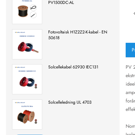
PV1500DC-AL
Fotovoltaisk H1Z2Z2-K-kabel - EN
50618
P
PV 2
Solcellekabel 62930 IEC131
ekst
idee
ampe
forå
Solcelleledning UL 4703
effe
Nom
Isol