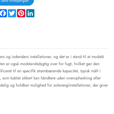
Send forespørgsel
hare
Facebook
Twitter
Pinterest
LinkedIn
 og indendørs installationer, og det er i stand til at modstå
en er også modstandsdygtig over for fugt, hvilket gør den
ficeret til en specifik strømbærende kapacitet, typisk målt i
m kablet sikkert kan håndtere uden overophedning eller
elig og holdbar mulighed for solenergiinstallationer, der giver