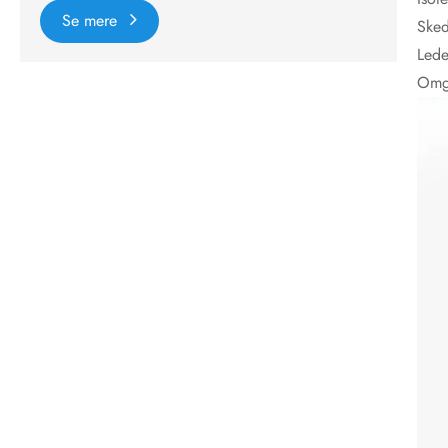
Se mere
Sked
Lede
Omg