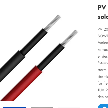
PV 
sol
PV 200
SOWELL
fortin
korros
er des
fotovo
større
strømk
for fl
TUV 20
den sæ