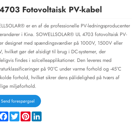
4703 Fotovoltaisk PV-kabel
LSOLAR® er en af ​​de professionelle PV-ledningsproducenter
verandører i Kina. SOWELLSOLAR® UL 4703 fotovoltaisk PV-
 er designet med spændingsværdier på 1000V, 1500V eller
 hvilket gør det alsidigt til brug i DC-systemer, der
eligvis findes i solcelleapplikationer. Den leveres med
aturklassificeringer på 90°C under varme forhold og -45°C
kolde forhold, hvilket sikrer dens pålidelighed på tværs af
llige miljøforhold.
Send forespørgsel
hare
Facebook
Twitter
Pinterest
LinkedIn