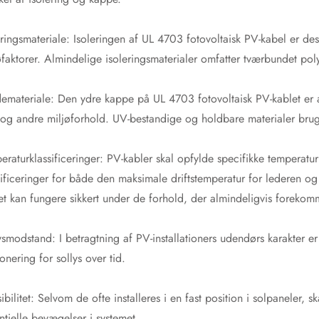
eringsmateriale: Isoleringen af ​​UL 4703 fotovoltaisk PV-kabel er des
øfaktorer. Almindelige isoleringsmaterialer omfatter tværbundet pol
emateriale: Den ydre kappe på UL 4703 fotovoltaisk PV-kablet er af
 og andre miljøforhold. UV-bestandige og holdbare materialer bruges 
eraturklassificeringer: PV-kabler skal opfylde specifikke temperatur
sificeringer for både den maksimale driftstemperatur for lederen og 
et kan fungere sikkert under de forhold, der almindeligvis forekomme
ysmodstand: I betragtning af PV-installationers udendørs karakter e
onering for sollys over tid.
sibilitet: Selvom de ofte installeres i en fast position i solpaneler, 
ntielle bevægelser i systemet.