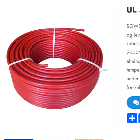
UL 
SOWEL
og le
kabel
2000V,
almind
temper
under 
forske
S