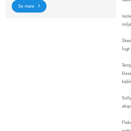
Se mere
Isol
milj
Sked
fugt
Temp
klas
kabl
Soll
eksp
Flek
pote