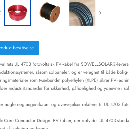
rodukt beskrivelse
valitets UL 4703 fotovoltaisk PV-kabel fra SOWELLSOLAR®-leverandø
oduktionssystemer, såsom solpaneler, og er velegnet til både boli
eringsmaterialer som tværbundet polyethylen (XLPE) sikrer PV-lednin
lder industristandarder for sikkerhed, pålidelighed og ydeevne i so
er nogle nøgleegenskaber og overvejelser relateret til UL 4703 fot
le-Core Conductor Design: PV-kabler, der opfylder UL 4703-standard
et af isolering og kappe.