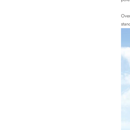
Over
stan