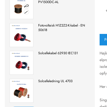
PV1500DC-AL
Fotovoltaisk H1Z2Z2-K-kabel - EN
50618
P
Højk
Solcellekabel 62930 IEC131
elpr
isol
opfy
Solcelleledning UL 4703
Her 
Sing
dækk